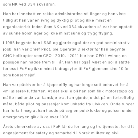
som NK ved 334 skvadron.
Han har innehatt en rekke administrative stillinger og han viste
tidlig at han var en ivrig og dyktig pilot og ikke minst en
organisatorisk leder. Som NK ved 334 skvadron så var han opptatt
av sunne holdninger og ikke minst sunn og trygg flyging.
I 1985 begynte han i SAS og gjorde også der en god administrativ
jobb, han var Chief Pilot, ble Operativ Direktør før han begynte i
CHC helikopter som CEO i 2010. I 2011 ble han CEO i Avinor, en
posisjon han hadde frem til i år. Han har også vært en solid støtte
for oss i FoF og ikke minst bidragsyter til FoF gjennom sine 10 år
som konsernsjef.
Han var pådriver for å kjøpe elfly og har lenge sett behovet for å
«miljøisere» luftfarten. At det skulle bli han som fikk motorstopp og
måtte nødlande var kanskje bra, han gjorde jo det på en fortreffelig
måte, både pilot og passasjer kom uskadd fra ulykken. Onde tunger
har fortalt meg at han hadde på seg en pulsklokke og pulsen under
emergencyen gikk ikke over 100!!
Årets utmerkelse av oss i FoF får du for lang og tro tjeneste, for ditt
engasjement for safety og samarbeid i Norsk militær og sivil