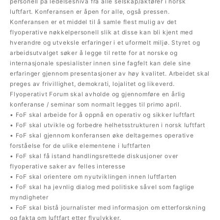
personell på ledelsesnivå fra alle selskap/aktører i norsk
luftfart. Konferansen er åpen for alle, også pressen.
Konferansen er et middel til å samle flest mulig av det
flyoperative nøkkelpersonell slik at disse kan bli kjent med
hverandre og utveksle erfaringer i et uformelt miljø. Styret og
arbeidsutvalget søker å legge til rette for at norske og
internasjonale spesialister innen sine fagfelt kan dele sine
erfaringer gjennom presentasjoner av høy kvalitet. Arbeidet skal
preges av frivillighet, demokrati, lojalitet og likeverd.
Flyoperativt Forum skal avholde og gjennomføre en årlig
konferanse / seminar som normalt legges til primo april.
• FoF skal arbeide for å oppnå en operativ og sikker luftfart
• FoF skal utvikle og forbedre helhetsstrukturen i norsk luftfart
• FoF skal gjennom konferansen øke deltagernes operative
forståelse for de ulike elementene i luftfarten
• FoF skal få istand handlingsrettede diskusjoner over
flyoperative saker av felles interesse
• FoF skal orientere om nyutviklingen innen luftfarten
• FoF skal ha jevnlig dialog med politiske såvel som faglige
myndigheter
• FoF skal bistå journalister med informasjon om etterforskning
og fakta om luftfart etter flyulykker.