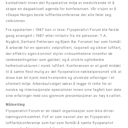
kontaktnett innen det flyoperative miljø er medvirkende til å
skape en dagsaktuell agenda for konferansen. Vår visjon er å
«Skape Norges beste luftfartskonferanse der alle føler seg
velkomne».
Fra oppstarten i 1987 kan vi lese: Flyoperativt Forum ble første
gang arrangert i 1987 etter initiativ fra tre personer: T.A.
Nygård, Gerhard Pettersen og Bjørn Bø. Forumet har som formål:
Å arbeide for en operativ velprofilert, rasjonell og sikker luftfart,
der effektiv egen.kontroll styrer virksom­hetene innenfor de
rammebetingelser som gjelder; og å utvikle ogforbedre
helhetsstrukturen i norsk luftfart. Konferansen er et godt middel
til å samle flest mulig av det flyoperative nøkkelpersonell slik at
disse kan bli kjent med hverandre og utveksle erfaringer i et
uformelt miljø. Arbeidsutvalget søker å legge til rette for at
norske og internasjonale spesialister innen sine fagfelt kan dele
sine erfaringer med oss gjennom presentasjoner av høy kvalitet.
Målsetting
Flyoperativt Forum er en ideell organisasjon som ikke driver
næringsvirksomhet. FoF er som navnet sier en Flyoperativ
luftfartskonferanse som har som formål å samle flyoperativt